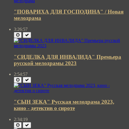
"ПОВАРИХА ДЛЯ ГОСПОДИНА" / Новая
мелодрама
3:26:57
"СИДЕЛКА ДЛЯ ИНВАЛИДА" Премьера
русской мелодрамы 2023
2:54:57
"СЫН ЗЕКА" Русская мелодрама 2023,
кино - детектив о сироте
2:34:19