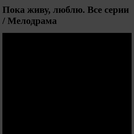
Пока живу, люблю. Все серии
/ Мелодрама