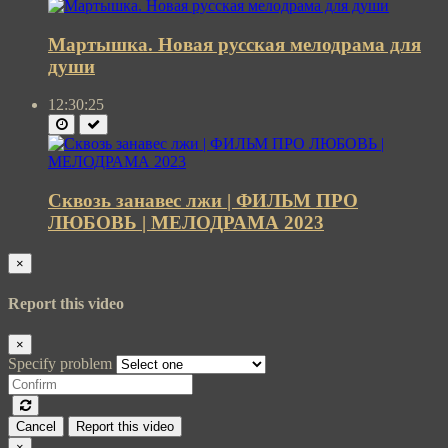
Мартышка. Новая русская мелодрама для
души
12:30:25
Сквозь занавес лжи | ФИЛЬМ ПРО
ЛЮБОВЬ | МЕЛОДРАМА 2023
×
Report this video
×
Specify problem
Cancel
Report this video
×