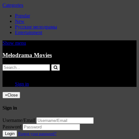
Categories
Popular
New
Русские мелодрамы
Entertainment
Show menu
Melodrama Movies
Sign in
×
Close
Sign in
Username/Email
Password
Login
Forgot your password?