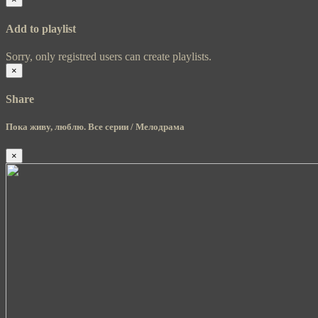
Add to playlist
Sorry, only registred users can create playlists.
×
Share
Пока живу, люблю. Все серии / Мелодрама
×