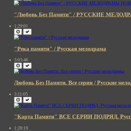
"Любовь Без Памяти" / РУССКИЕ МЕЛ
1:29:01
"Река памяти" / Русская мелодрама
3:03:46
Любовь Без Памяти. Все серии / Русские мел
3:11:05
"Карта Памяти" ВСЕ СЕРИИ ПОДРЯД. Русс
1:28:19