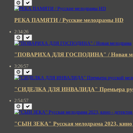
РЕКА ПАМЯТИ / Русские мелодрамы HD
2:34:26
"ПОВАРИХА ДЛЯ ГОСПОДИНА" / Новая м
3:26:57
"СИДЕЛКА ДЛЯ ИНВАЛИДА" Премьера русс
2:54:57
"СЫН ЗЕКА" Русская мелодрама 2023, кино -