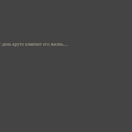
день круто изменит его жизнь....