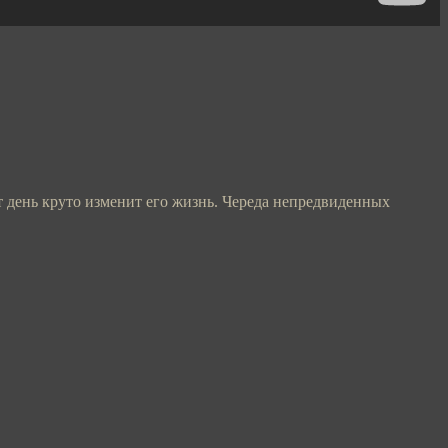
т день круто изменит его жизнь. Череда непредвиденных