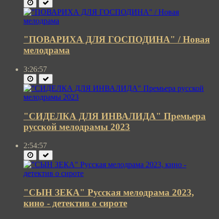
"ПОВАРИХА ДЛЯ ГОСПОДИНА" / Новая
мелодрама
3:26:57
"СИДЕЛКА ДЛЯ ИНВАЛИДА" Премьера
русской мелодрамы 2023
2:54:57
"СЫН ЗЕКА" Русская мелодрама 2023,
кино - детектив о сироте