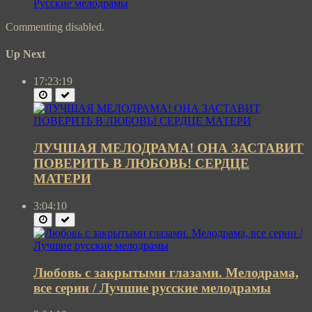
Русские мелодрамы
Commenting disabled.
Up Next
17:23:19
ЛУЧШАЯ МЕЛОДРАМА! ОНА ЗАСТАВИТ
ПОВЕРИТЬ В ЛЮБОВЬ! СЕРДЦЕ
МАТЕРИ
3:04:10
Любовь с закрытыми глазами. Мелодрама,
все серии / Лучшие русские мелодрамы