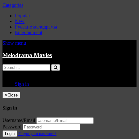
Categories
Popular
New
Русские мелодрамы
Entertainment
Show menu
Melodrama Movies
Sign in
×
Close
Sign in
Username/Email
Password
Login
Forgot your password?