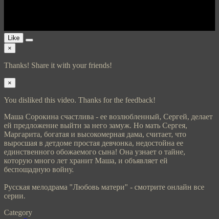
Like
×
Thanks! Share it with your friends!
×
You disliked this video. Thanks for the feedback!
Маша Сорокина счастлива - ее возлюбленный, Сергей, делает
ей предложение выйти за него замуж. Но мать Сергея,
Маргарита, богатая и высокомерная дама, считает, что
выросшая в детдоме простая девчонка, недостойна ее
единственного обожаемого сына! Она узнает о тайне,
которую много лет хранит Маша, и объявляет ей
беспощадную войну.
Русская мелодрама "Любовь матери" - смотрите онлайн все
серии.
Category