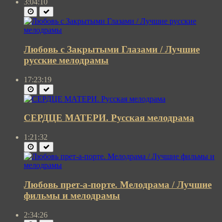
3:04:10
Любовь с Закрытыми Глазами / Лучшие
русские мелодрамы
17:23:19
СЕРДЦЕ МАТЕРИ. Русская мелодрама
1:21:32
Любовь прет-а-порте. Мелодрама / Лучшие
фильмы и мелодрамы
2:34:26