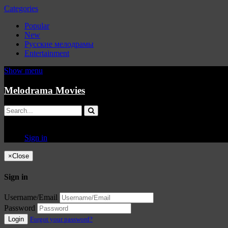
Categories
Popular
New
Русские мелодрамы
Entertainment
Show menu
Melodrama Movies
Sign in
×
Close
Sign in
Username/Email
Password
Login
Forgot your password?