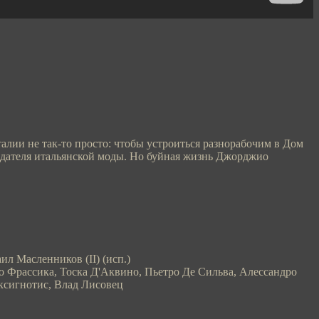
талии не так-то просто: чтобы устроиться разнорабочим в Дом
одателя итальянской моды. Но буйная жизнь Джорджио
л Масленников (II) (иcп.)
 Фрассика, Тоска Д'Аквино, Пьетро Де Сильва, Алессандро
ксигнотис, Влад Лисовец