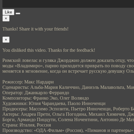
Like
×
Thanks! Share it with your friends!
×
You disliked this video. Thanks for the feedback!
Римский ловелас и гуляка Джорджио должен доказать отцу, что 
моды «Владимиро», парню приходится приврать по поводу сво
меняется в мгновение, когда он встречает русскую девушку Ол
Режиссер: Макс Нардари
Сценаристы: Альба-Мария Каличчио, Даниэль Малавольта, Ма
Оператор: Джанкарло Феррандо
Композиторы: Франко Эко, Олег Воляндо
Художники: Юлия Чарандаева, Паоло Инноченци
Продюсеры: Массимо Эспозити, Пьетро Инноченци, Роберто Бес
Актеры: Андреа Прети, Ольга Погодина, Михаил Химичев, Дж
Борги, Армандо Пиццути, Солена Ночентини, Антонио Де Матт
Страна: Италия, Россия
Производство: «ОДА-Фильм» (Россия), «Пиманов и партнеры» (Р