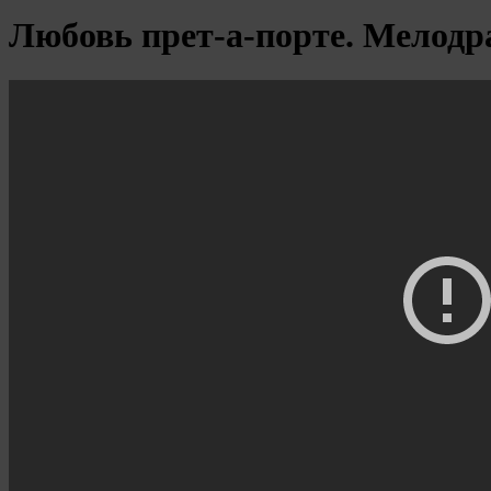
Любовь прет-а-порте. Мелод