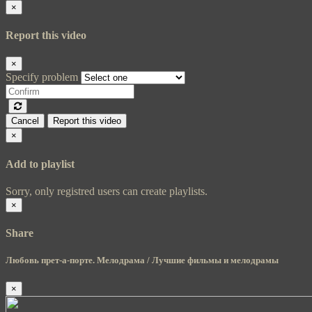
×
Report this video
×
Specify problem
Cancel
Report this video
×
Add to playlist
Sorry, only registred users can create playlists.
×
Share
Любовь прет-а-порте. Мелодрама / Лучшие фильмы и мелодрамы
×