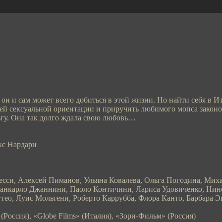
он и сам может всего добиться в этой жизни. Но найти себя в И
ей сексуальной ориентации и приручить любимого мопса закон
ьгу. Она так долго ждала свою любовь…
кс Нардари
си, Алексей Пиманов, Ульяна Ковалева, Ольга Погодина, Михаи
анкарло Джаннини, Паоло Контичини, Лариса Удовиченко, Нино
ео, Луис Мольтени, Роберто Каррубба, Флора Канто, Барбара Э
оссия), «Globe Films» (Италия), «Зори-Фильм» (Россия)