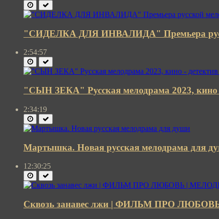
"СИДЕЛКА ДЛЯ ИНВАЛИДА" Премьера русс
2:54:57
"СЫН ЗЕКА" Русская мелодрама 2023, кино -
2:34:19
Мартышка. Новая русская мелодрама для д
12:30:25
Сквозь занавес лжи | ФИЛЬМ ПРО ЛЮБОВ