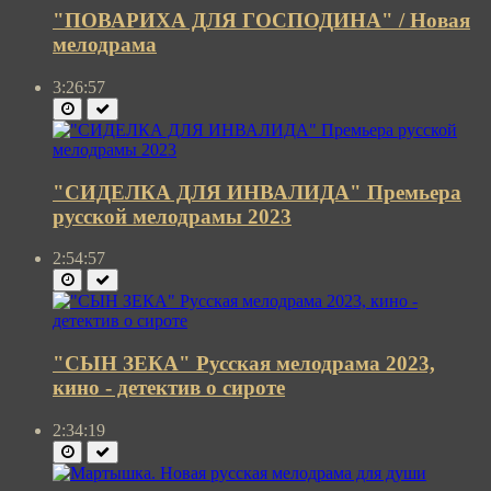
"ПОВАРИХА ДЛЯ ГОСПОДИНА" / Новая
мелодрама
3:26:57
"СИДЕЛКА ДЛЯ ИНВАЛИДА" Премьера
русской мелодрамы 2023
2:54:57
"СЫН ЗЕКА" Русская мелодрама 2023,
кино - детектив о сироте
2:34:19