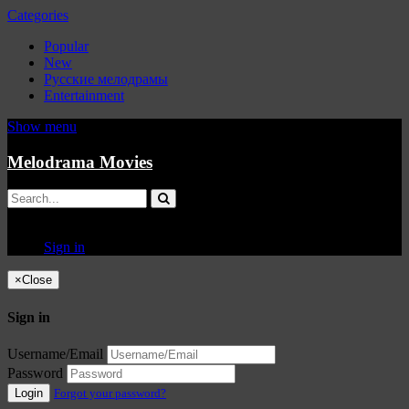
Categories
Popular
New
Русские мелодрамы
Entertainment
Show menu
Melodrama Movies
Sign in
×
Close
Sign in
Username/Email
Password
Login
Forgot your password?