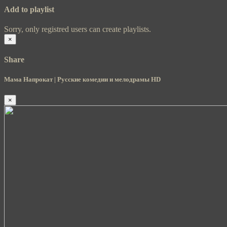
Add to playlist
Sorry, only registred users can create playlists.
×
Share
Мама Напрокат | Русские комедии и мелодрамы HD
×