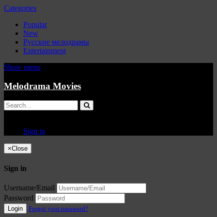
Categories
Popular
New
Русские мелодрамы
Entertainment
Show menu
Melodrama Movies
Sign in
×
Close
Sign in
Username/Email
Password
Login
Forgot your password?