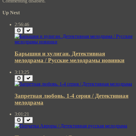
Commenting disabled.
Up Next
2:56:46
Барышня и хулиган. Детективная
мелодрама / Русские мелодрамы новинки
3:13:25
Запретная любовь. 1-4 серия / Детективная
мелодрама
3:01:21