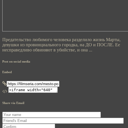
Предательство любимого человека разделило жизнь Марты,
девушки из провинциального городка, на ДО и ПОСЛЕ. Ее
несправедливо обвиняют в убийстве, и она ...
Post on social media
Embed
Share via Email