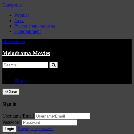
Categories
Popular
New
Русские мелодрамы
Entertainment
Show menu
Melodrama Movies
Sign in
×
Close
Sign in
Username/Email
Password
Login
Forgot your password?