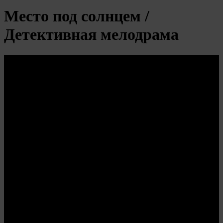
Место под солнцем /
Детективная мелодрама