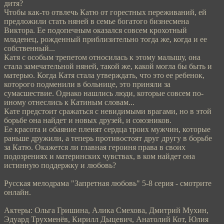
дитя?
Чтобы как-то отвлечь Катю от горестных переживаний, ей
предложили стать няней в семье богатого бизнесмена
Виктора. Ее подопечным оказался совсем крохотный
младенец, рожденный приблизительно тогда же, когда и ее
собственный...
Катя с особым трепетом относилась к этому малышу, она
стала замечательной няней, такой же, какой могла бы быть и
матерью. Когда Катя стала утверждать, что это ее ребенок,
которого подменили в больнице, это приняли за
сумасшествие. Однако нашлись люди, которые совсем по-
иному отнеслись к Катиным словам...
Кате предстоит сражаться с невидимыми врагами, но в этой
борьбе она найдет и новых друзей, и союзников.
Ее красота и обаяние пленят сердца троих мужчин, которые
раньше дружили, а теперь противостоят друг другу в борьбе
за Катю. Окажется ли главная героиня права в своих
подозрениях и материнских чувствах, в ком найдет она
истинную поддержку и любовь?
Русская мелодрама "Запретная любовь" 5-8 серия - смотрите
онлайн.
Актеры: Ольга Гришина, Алика Смехова, Дмитрий Мухин,
Эдуард Трухменёв, Кирилл Дыцевич, Анатолий Кот, Юлия