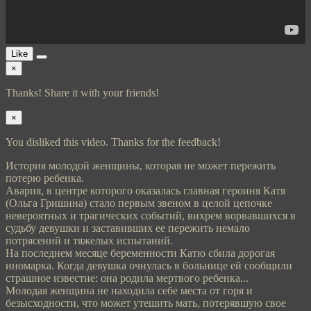
Like
×
Thanks! Share it with your friends!
×
You disliked this video. Thanks for the feedback!
История молодой женщины, которая не может пережить
потерю ребенка.
Авария, в центре которого оказалась главная героиня Катя
(Ольга Гришина) стало первым звеном в целой цепочке
невероятных и трагических событий, вихрем ворвавшихся в
судьбу девушки и заставивших ее пережить немало
потрясений и тяжелых испытаний.
На последнем месяце беременности Катю сбила дорогая
иномарка. Когда девушка очнулась в больнице ей сообщили
страшное известие: она родила мертвого ребенка...
Молодая женщина не находила себе места от горя и
безысходности, что может утешить мать, потерявшую свое