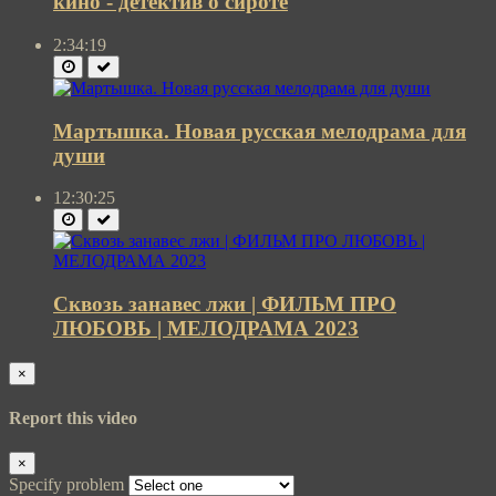
кино - детектив о сироте
2:34:19
Мартышка. Новая русская мелодрама для
души
12:30:25
Сквозь занавес лжи | ФИЛЬМ ПРО
ЛЮБОВЬ | МЕЛОДРАМА 2023
×
Report this video
×
Specify problem