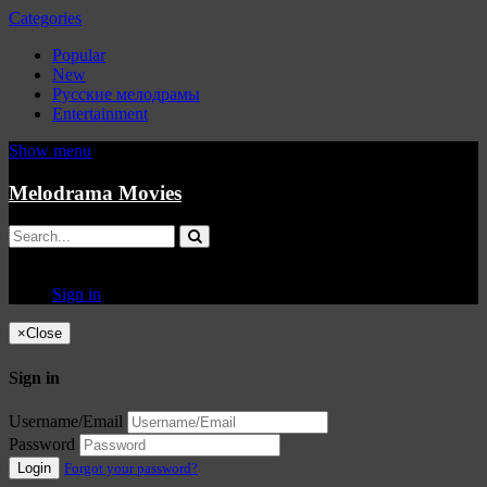
Categories
Popular
New
Русские мелодрамы
Entertainment
Show menu
Melodrama Movies
Sign in
×
Close
Sign in
Username/Email
Password
Login
Forgot your password?