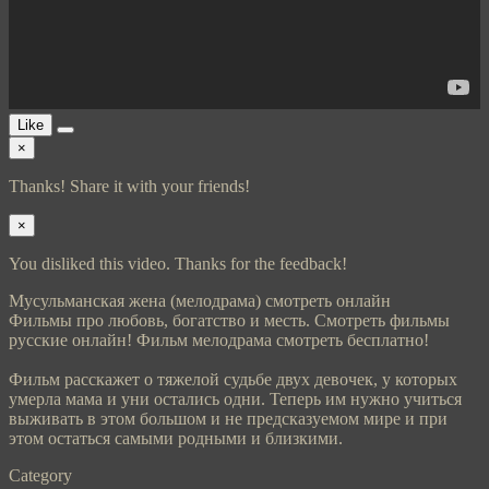
Like
×
Thanks! Share it with your friends!
×
You disliked this video. Thanks for the feedback!
Мусульманская жена (мелодрама) смотреть онлайн
Фильмы про любовь, богатство и месть. Смотреть фильмы
русские онлайн! Фильм мелодрама смотреть бесплатно!
Фильм расскажет о тяжелой судьбе двух девочек, у которых
умерла мама и уни остались одни. Теперь им нужно учиться
выживать в этом большом и не предсказуемом мире и при
этом остаться самыми родными и близкими.
Category