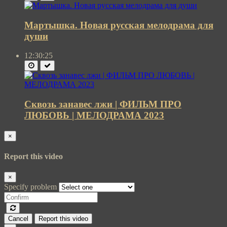
Мартышка. Новая русская мелодрама для
души
12:30:25
Сквозь занавес лжи | ФИЛЬМ ПРО
ЛЮБОВЬ | МЕЛОДРАМА 2023
×
Report this video
×
Specify problem
Cancel
Report this video