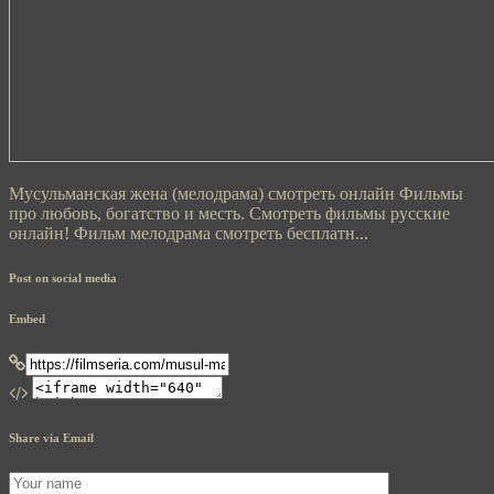
Мусульманская жена (мелодрама) смотреть онлайн Фильмы
про любовь, богатство и месть. Смотреть фильмы русские
онлайн! Фильм мелодрама смотреть бесплатн...
Post on social media
Embed
Share via Email