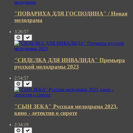
"ПОВАРИХА ДЛЯ ГОСПОДИНА" / Новая
мелодрама
3:26:57
"СИДЕЛКА ДЛЯ ИНВАЛИДА" Премьера
русской мелодрамы 2023
2:54:57
"СЫН ЗЕКА" Русская мелодрама 2023,
кино - детектив о сироте
2:34:19