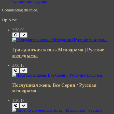
Русские мелодрамы
Commenting disabled.
Up Next
2:58:09
Гражданская жена - Мелодрама | Русские
мелодрамы
3:00:18
Послушная жена. Все Серии / Русская
мелодрама
1:30:17