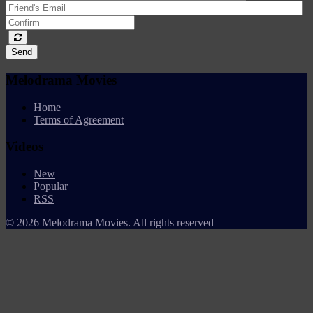
Send
Melodrama Movies
Home
Terms of Agreement
Videos
New
Popular
RSS
© 2026 Melodrama Movies. All rights reserved