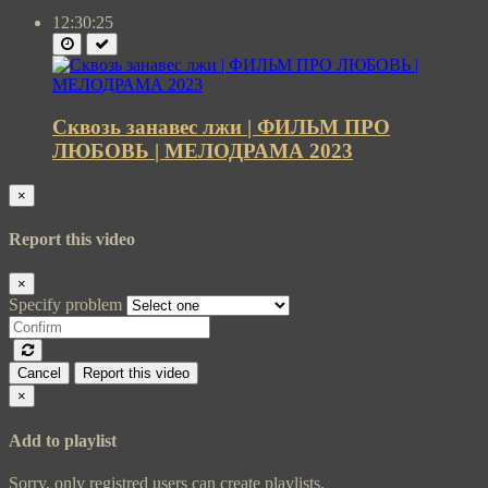
12:30:25
Сквозь занавес лжи | ФИЛЬМ ПРО
ЛЮБОВЬ | МЕЛОДРАМА 2023
×
Report this video
×
Specify problem
Cancel
Report this video
×
Add to playlist
Sorry, only registred users can create playlists.