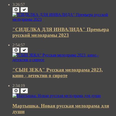
3:26:57
"СИДЕЛКА ДЛЯ ИНВАЛИДА" Премьера
русской мелодрамы 2023
2:54:57
"СЫН ЗЕКА" Русская мелодрама 2023,
кино - детектив о сироте
2:34:19
Мартышка. Новая русская мелодрама для
души