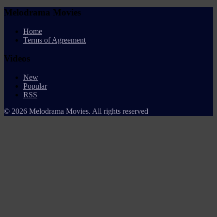
Melodrama Movies
Home
Terms of Agreement
Videos
New
Popular
RSS
© 2026 Melodrama Movies. All rights reserved