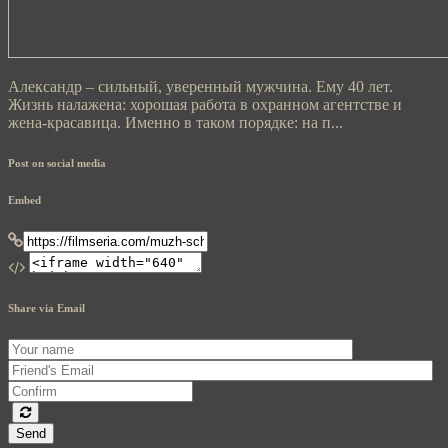
Александр – сильный, уверенный мужчина. Ему 40 лет.
Жизнь налажена: хорошая работа в охранном агентстве и
жена-красавица. Именно в таком порядке: на п...
Post on social media
Embed
Share via Email
Send