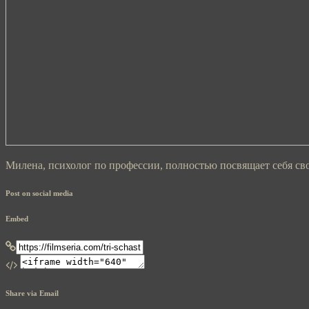
Милена, психолог по профессии, полностью посвящает себя свои
Post on social media
Embed
Share via Email