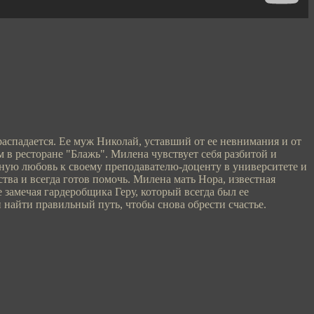
распадается. Ее муж Николай, уставший от ее невнимания и от
 в ресторане "Блажь". Милена чувствует себя разбитой и
стную любовь к своему преподавателю-доценту в университете и
тва и всегда готов помочь. Милена мать Нора, известная
 замечая гардеробщика Геру, который всегда был ее
 найти правильный путь, чтобы снова обрести счастье.