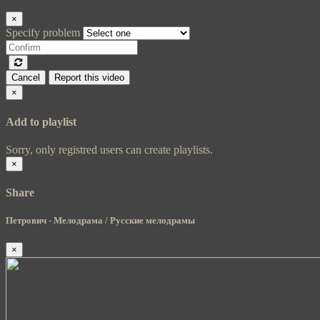
×
Specify problem
Cancel
Report this video
×
Add to playlist
Sorry, only registred users can create playlists.
×
Share
Петрович - Мелодрама / Русские мелодрамы
×