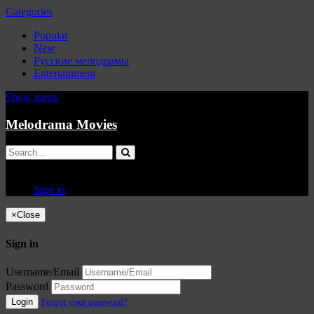
Categories
Popular
New
Русские мелодрамы
Entertainment
Show menu
Melodrama Movies
Sign in
×
Close
Sign in
Username/Email
Password
Login
Forgot your password?