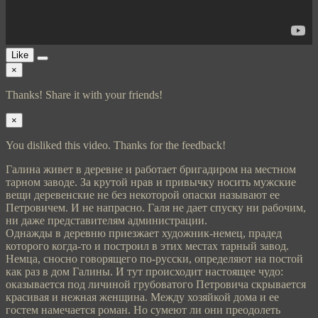
Like
×
Thanks! Share it with your friends!
×
You disliked this video. Thanks for the feedback!
Галина живет в деревне и работает бригадиром на местном
тарном заводе. За крутой нрав и привычку носить мужские
вещи деревенские не без некоторой опаски называют ее
Петровичем. И не напрасно. Галя не дает спуску ни рабочим,
ни даже представителям администрации.
Однажды в деревню приезжает художник-немец, прадед
которого когда-то и построил в этих местах тарный завод.
Немца, сносно говорящего по-русски, определяют на постой
как раз в дом Галины. И тут происходит настоящее чудо:
оказывается под личиной грубоватого Петровича скрывается
красивая и нежная женщина. Между хозяйкой дома и ее
гостем намечается роман. Но сумеют ли они преодолеть