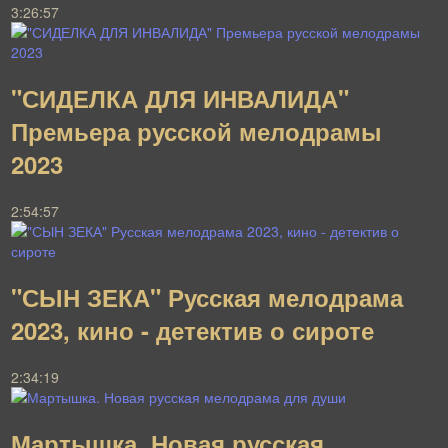
3:26:57
"СИДЕЛКА ДЛЯ ИНВАЛИДА"
Премьера русской мелодрамы
2023
2:54:57
"СЫН ЗЕКА" Русская мелодрама
2023, кино - детектив о сироте
2:34:19
Мартышка. Новая русская