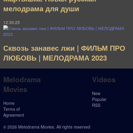
мелодрама для души
12:30:25
Сквозь занавес лжи | ФИЛЬМ ПРО
ЛЮБОВЬ | МЕЛОДРАМА 2023
Melodrama
Videos
Movies
New
Popular
Home
RSS
Terms of
Agreement
© 2026 Melodrama Movies. All rights reserved