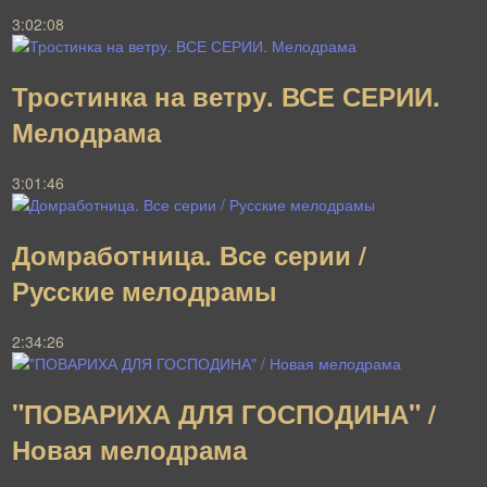
3:02:08
Тростинка на ветру. ВСЕ СЕРИИ.
Мелодрама
3:01:46
Домработница. Все серии /
Русские мелодрамы
2:34:26
"ПОВАРИХА ДЛЯ ГОСПОДИНА" /
Новая мелодрама