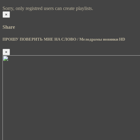
Sorry, only registred users can create playlists.
×
Share
ПРОШУ ПОВЕРИТЬ МНЕ НА СЛОВО / Мелодрамы новинки HD
×