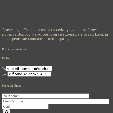
Александра Суворова взяла на себя чужую вину. Зачем и
почему? Вопрос, на который она не хочет дать ответ. Цена за
такое решение слишком высока - разлу...
Post on social media
Embed
Share via Email