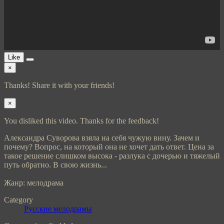
Like
×
Thanks! Share it with your friends!
×
You disliked this video. Thanks for the feedback!
Александра Суворова взяла на себя чужую вину. Зачем и
почему? Вопрос, на который она не хочет дать ответ. Цена за
такое решение слишком высока - разлука с дочерью и тяжелый
путь обратно. В свою жизнь...
Жанр: мелодрама
Category
Русские мелодрамы