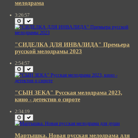
мелодрама
3:26:57
"СИДЕЛКА ДЛЯ ИНВАЛИДА" Премьера
русской мелодрамы 2023
2:54:57
"СЫН ЗЕКА" Русская мелодрама 2023,
кино - детектив о сироте
2:34:19
Мартышка. Новая русская мелодрама для