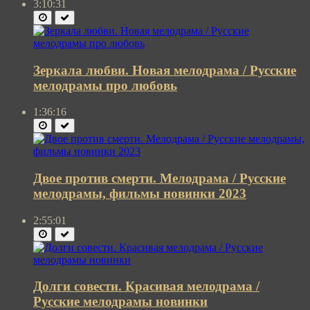
3:10:31
Зеркала любви. Новая мелодрама / Русские
мелодрамы про любовь
1:36:16
Двое против смерти. Мелодрама / Русские
мелодрамы, фильмы новинки 2023
2:55:01
Долги совести. Красивая мелодрама /
Русские мелодрамы новинки