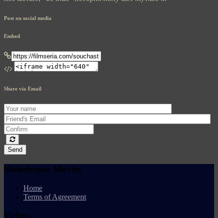
Post on social media
Embed
Share via Email
Send
Melodrama Movies
Home
Terms of Agreement
Videos