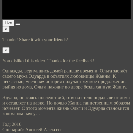
Like
×
Thanks! Share it with your friends!
×
You disliked this video. Thanks for the feedback!
Однажды, вернувшись домой раньше времени, Ольга застаёт
своего мужа Эдуарда в объятиях любовницы Жанны. К
несчастью, «вечная» история получает жуткое продолжение:
выйдя из дома, Ольга находит во дворе бездыханную Жанну.
Эдуард, опасаясь последствий, отвозит тело подальше от дома
и оставляет на лавке. Но ночью Жанна таинственным образом
исчезает. С этого момента жизнь Ольги и Эдуарда становится
кошмаром наяву…
Год: 2016
Сценарий: Алексей Алексеев