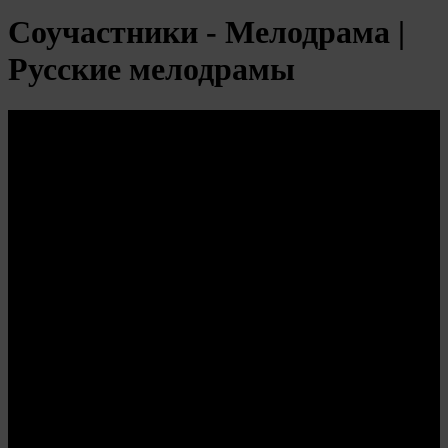
Соучастники - Мелодрама |
Русские мелодрамы