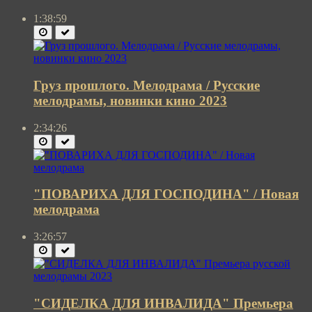
1:38:59
Груз прошлого. Мелодрама / Русские
мелодрамы, новинки кино 2023
2:34:26
"ПОВАРИХА ДЛЯ ГОСПОДИНА" / Новая
мелодрама
3:26:57
"СИДЕЛКА ДЛЯ ИНВАЛИДА" Премьера