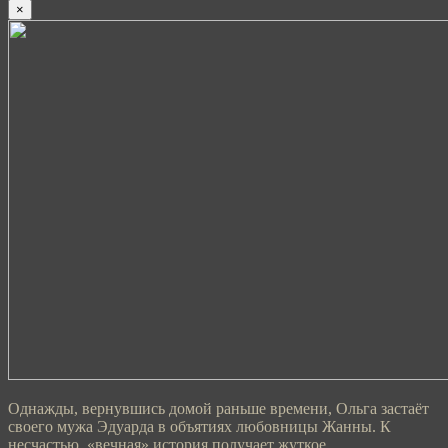
×
Однажды, вернувшись домой раньше времени, Ольга застаёт
своего мужа Эдуарда в объятиях любовницы Жанны. К
несчастью, «вечная» история получает жуткое ...