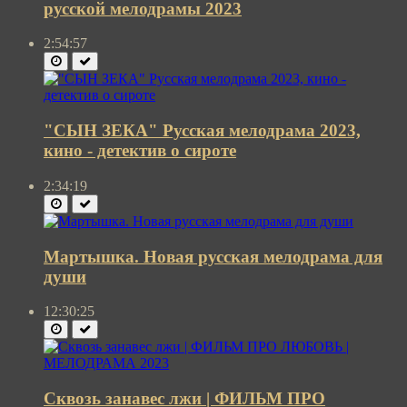
русской мелодрамы 2023
2:54:57
"СЫН ЗЕКА" Русская мелодрама 2023,
кино - детектив о сироте
2:34:19
Мартышка. Новая русская мелодрама для
души
12:30:25
Сквозь занавес лжи | ФИЛЬМ ПРО