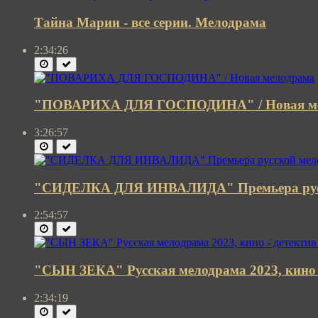
Тайна Марии - все серии. Мелодрама
2:34:26
"ПОВАРИХА ДЛЯ ГОСПОДИНА" / Новая м
3:26:57
"СИДЕЛКА ДЛЯ ИНВАЛИДА" Премьера русс
2:54:57
"СЫН ЗЕКА" Русская мелодрама 2023, кино -
2:34:19