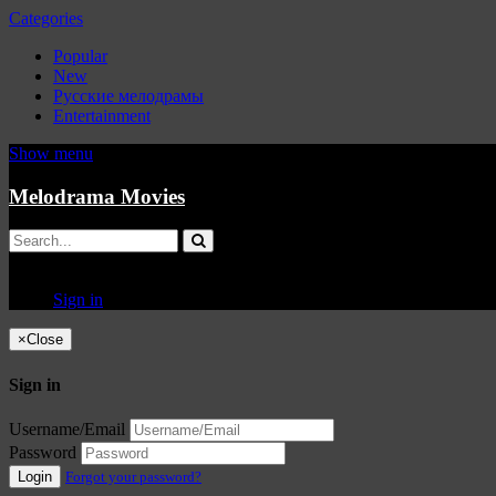
Categories
Popular
New
Русские мелодрамы
Entertainment
Show menu
Melodrama Movies
Sign in
×
Close
Sign in
Username/Email
Password
Login
Forgot your password?