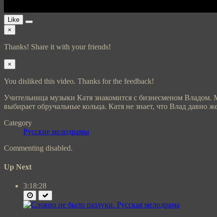
Like
×
Thanks! Share it with your friends!
×
You disliked this video. Thanks for the feedback!
Учительница музыки Катя знакомится с бизнесменом Владом. М
выбирает обручальные кольца. Катя не знает, что Влад давно же
Category
Русские мелодрамы
Commenting disabled.
Up Next
3:18:28