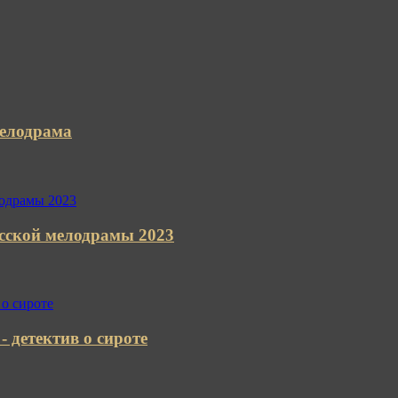
елодрама
кой мелодрамы 2023
 детектив о сироте