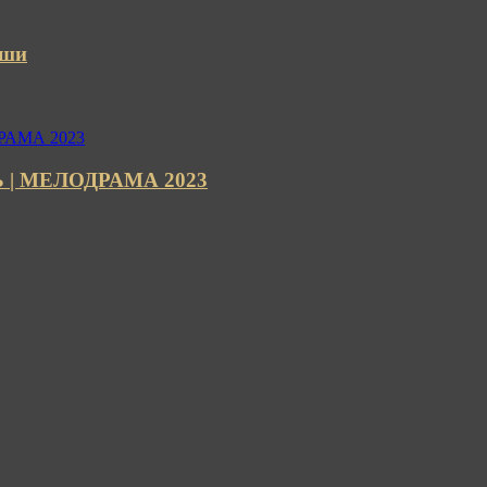
уши
Ь | МЕЛОДРАМА 2023