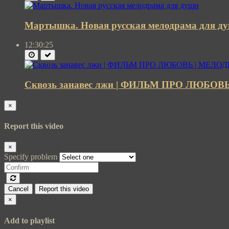
Мартышка. Новая русская мелодрама для д
12:30:25
Сквозь занавес лжи | ФИЛЬМ ПРО ЛЮБОВ
×
Report this video
×
Specify problem
Cancel
Report this video
×
Add to playlist