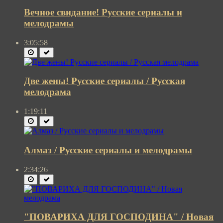
Вечное свидание! Русские сериалы и
мелодрамы
3:05:58
Две жены! Русские сериалы / Русская
мелодрама
1:19:11
Алмаз / Русские сериалы и мелодрамы
2:34:26
"ПОВАРИХА ДЛЯ ГОСПОДИНА" / Новая