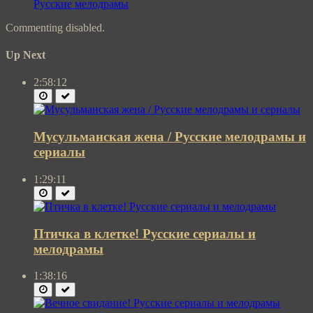
Русские мелодрамы
Commenting disabled.
Up Next
2:58:12
Мусульманская жена / Русские мелодрамы и
сериалы
1:29:11
Птичка в клетке! Русские сериалы и
мелодрамы
1:38:16