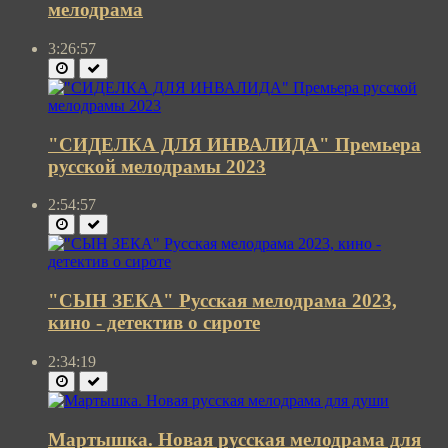
мелодрама
3:26:57
"СИДЕЛКА ДЛЯ ИНВАЛИДА" Премьера
русской мелодрамы 2023
2:54:57
"СЫН ЗЕКА" Русская мелодрама 2023,
кино - детектив о сироте
2:34:19
Мартышка. Новая русская мелодрама для