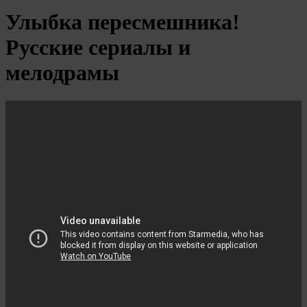
Улыбка пересмешника!
Русские сериалы и
мелодрамы