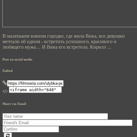
В маленьком южном городке, где жила Вика, все девушки
мечтали об одном - встретить успешного, красивого и
любящего мужа… И Вика его встретила. Кирилл ...
Post on social media
Embed
Share via Email