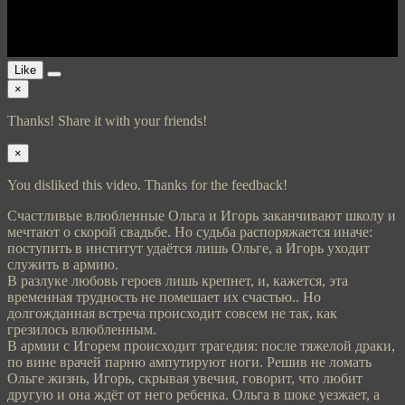
Like
×
Thanks! Share it with your friends!
×
You disliked this video. Thanks for the feedback!
Счастливые влюбленные Ольга и Игорь заканчивают школу и
мечтают о скорой свадьбе. Но судьба распоряжается иначе:
поступить в институт удаётся лишь Ольге, а Игорь уходит
служить в армию.
В разлуке любовь героев лишь крепнет, и, кажется, эта
временная трудность не помешает их счастью.. Но
долгожданная встреча происходит совсем не так, как
грезилось влюбленным.
В армии с Игорем происходит трагедия: после тяжелой драки,
по вине врачей парню ампутируют ноги. Решив не ломать
Ольге жизнь, Игорь, скрывая увечия, говорит, что любит
другую и она ждёт от него ребенка. Ольга в шоке уезжает, а