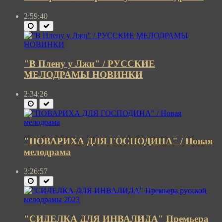
2:59:40
"В Плену у Лжи" / РУССКИЕ
МЕЛОДРАМЫ НОВИНКИ
2:34:26
"ПОВАРИХА ДЛЯ ГОСПОДИНА" / Новая
мелодрама
3:26:57
"СИДЕЛКА ДЛЯ ИНВАЛИДА" Премьера