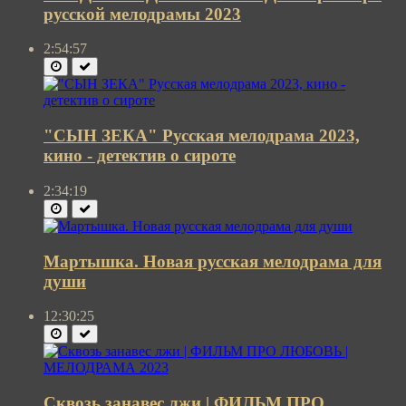
русской мелодрамы 2023
2:54:57
"СЫН ЗЕКА" Русская мелодрама 2023,
кино - детектив о сироте
2:34:19
Мартышка. Новая русская мелодрама для
души
12:30:25
Сквозь занавес лжи | ФИЛЬМ ПРО