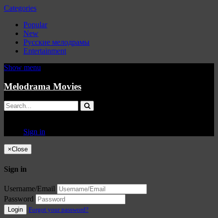
Categories
Popular
New
Русские мелодрамы
Entertainment
Show menu
Melodrama Movies
Sign in
×
Close
Sign in
Username/Email
Password
Login
Forgot your password?