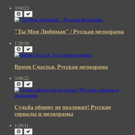
3:04:23
"Ты Моя Любимая" / Русская мелодрама
1:39:59
Время Счастья. Русская мелодрама
3:06:22
Судьба обмену не подлежит! Русские
сериалы и мелодрамы
1:29:11