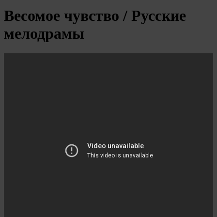
Весомое чувство / Русские
мелодрамы