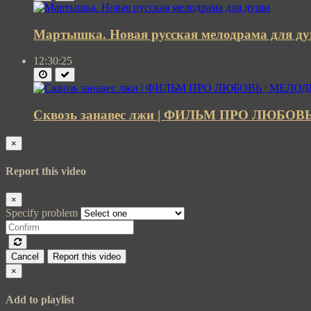
Мартышка. Новая русская мелодрама для д
12:30:25
Сквозь занавес лжи | ФИЛЬМ ПРО ЛЮБОВ
×
Report this video
×
Specify problem
Cancel
Report this video
×
Add to playlist