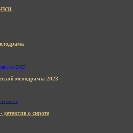
ИНКИ
елодрама
кой мелодрамы 2023
 детектив о сироте