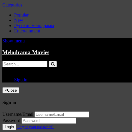
Categories
Popular
New
Русские мелодрамы
Entertainment
Show menu
Melodrama Movies
Sign in
×
Close
Sign in
Username/Email
Password
Login
Forgot your password?