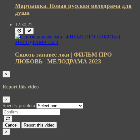
Мартышка. Новая русская мелодрама для
души
12:30:25
Сквозь занавес лжи | ФИЛЬМ ПРО
ЛЮБОВЬ | МЕЛОДРАМА 2023
×
Report this video
×
Specify problem
Cancel
Report this video
×