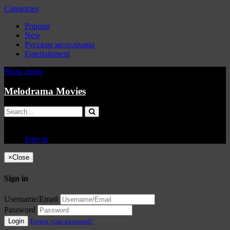
Categories
Popular
New
Русские мелодрамы
Entertainment
Show menu
Melodrama Movies
Sign in
×
Close
Sign in
Username/Email
Password
Login
Forgot your password?