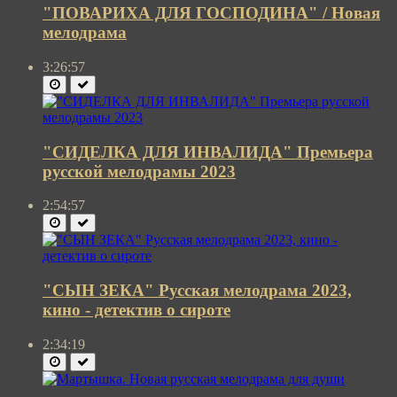
"ПОВАРИХА ДЛЯ ГОСПОДИНА" / Новая
мелодрама
3:26:57
"СИДЕЛКА ДЛЯ ИНВАЛИДА" Премьера
русской мелодрамы 2023
2:54:57
"СЫН ЗЕКА" Русская мелодрама 2023,
кино - детектив о сироте
2:34:19