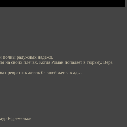
ли полны радужных надежд.
ы на своих плечах. Когда Роман попадает в тюрьму, Вера
тобы превратить жизнь бывшей жены в ад…
имур Ефременков