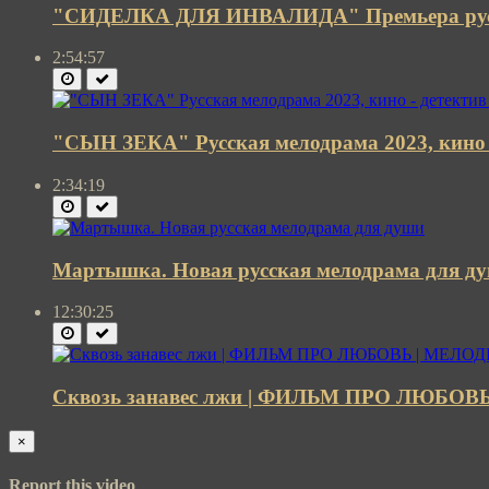
"СИДЕЛКА ДЛЯ ИНВАЛИДА" Премьера русс
2:54:57
"СЫН ЗЕКА" Русская мелодрама 2023, кино -
2:34:19
Мартышка. Новая русская мелодрама для д
12:30:25
Сквозь занавес лжи | ФИЛЬМ ПРО ЛЮБОВ
×
Report this video