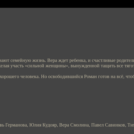
нают семейную жизнь. Вера ждет ребенка, и счастливые родите
яжелая участь «сильной женщины», вынужденной тащить все тягот
а хорошего человека. Но освободившийся Роман готов на всё, ч
вь Германова, Юлия Кудояр, Вера Смолина, Павел Савинков, Т