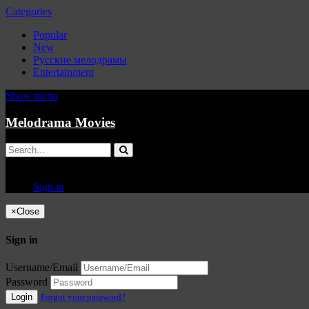
Categories
Popular
New
Русские мелодрамы
Entertainment
Show menu
Melodrama Movies
Sign in
×
Close
Sign in
Username/Email
Password
Login
Forgot your password?