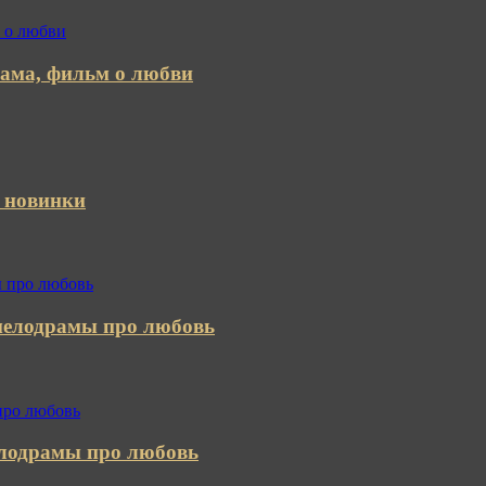
драма, фильм о любви
 новинки
 мелодрамы про любовь
елодрамы про любовь