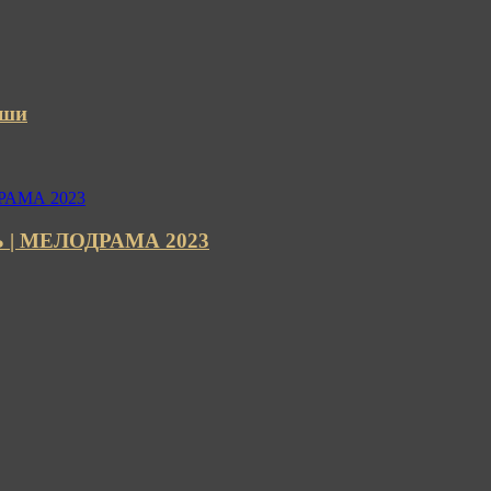
уши
Ь | МЕЛОДРАМА 2023