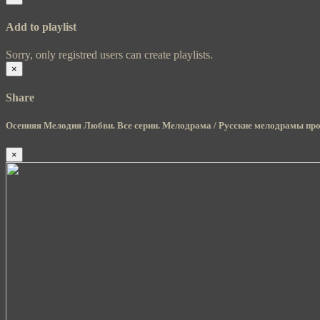
Add to playlist
Sorry, only registred users can create playlists.
×
Share
Осенняя Мелодия Любви. Все серии. Мелодрама / Русские мелодрамы пр
×