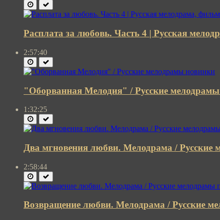
Расплата за любовь. Часть 4 | Русская мело
2:57:40
"Оборванная Мелодия" / Русские мелодрамы
1:32:25
Два мгновения любви. Мелодрама / Русские
2:58:44
Возвращение любви. Мелодрама / Русские м