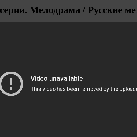
серии. Мелодрама / Русские м