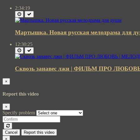
2:34:19
Мартышка. Новая русская мелодрама для д
12:30:25
Сквозь занавес лжи | ФИЛЬМ ПРО ЛЮБОВ
×
Report this video
×
Specify problem
Cancel
Report this video
×